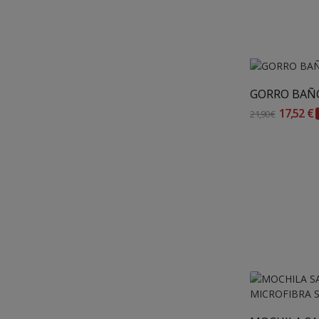
GORRO BAÑO
17,52 €
21,90 €
Añadir 