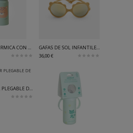
 Al Carrito
BOTELLA TERMICA CON PAJITA SARO 350 ML
GAFAS DE SOL INFANTILES LION
36,00 €
 Al Carrito
CAMBIADOR PLEGABLE DE VIAJE SARO
Añadir Al Carrito