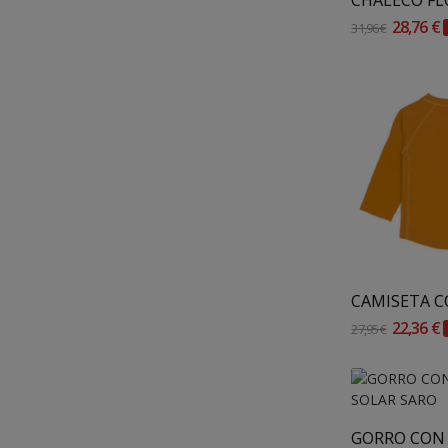
28,76 €
31,96 €
Añadir 
22,36 €
27,95 €