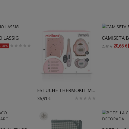
Añadir
 LASSIG
CAMISETA B
20,65 €
-20%
25,81 €
Añadir Al Carrito
ESTUCHE THERMOKIT MINILAND
36,91 €
Al Carrito
Añadir