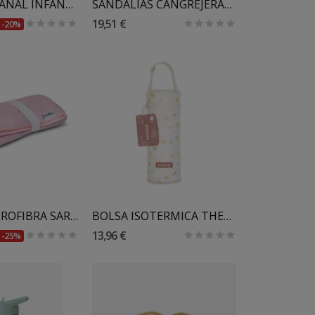
BAÑADOR PAÑAL INFANTIL BIMBIDREAMS
SANDALIAS CANGREJERAS LASSIG
19,51 €
-20%
 Al Carrito
Añadir Al Carrito
TOALLA MICROFIBRA SARO
BOLSA ISOTERMICA THERMIBAG VALENCIA MINILAND
13,96 €
-25%