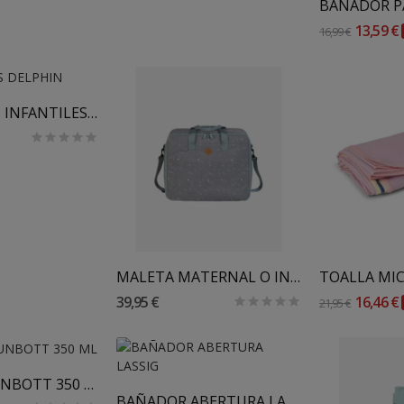
13,59 €
16,99 €
Al Carrito
MANGUITOS INFANTILES DELPHIN
Añadir Al Carrito
Añadir
MALETA MATERNAL O INFANTIL SARO
39,95 €
16,46 €
21,95 €
Añadir Al Carrito
BOTELLA RUNBOTT 350 ML
BAÑADOR ABERTURA LASSIG