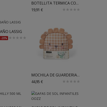
BOTELLITA TERMICA CON TETINA THERMOBABY MINILAND
19,91 €
 Al Carrito
AÑO LASSIG
-20%
Añadir Al Carrito
MOCHILA DE GUARDERIA SUAVINEX
44,95 €
 Al Carrito