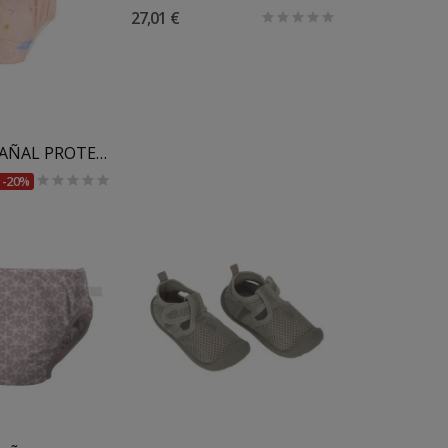
27,01 €
 Al Carrito
BAÑADOR PAÑAL PROTECCIÓN SOLAR INFANTIL SARO
-20%
 Al Carrito