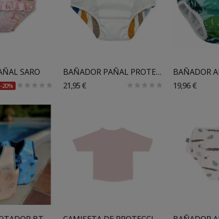
Añadir Al Carrito
AÑAL SARO
BAÑADOR PAÑAL PROTECCIÓN SOLAR LASSIG
21,95 €
19,96 €
-20%
Al Carrito
Añadir Al Carrito
CHALECO FLOTADOR BTBOX
CAMISETA DE PROTECCIÓN SOLAR INFANTIL SARO