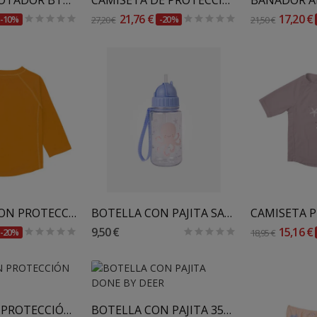
21,76 €
17,20 €
-10%
27,20 €
-20%
21,50 €
Al Carrito
Añadir Al Carrito
Añadir
CAMISETA CON PROTECCION SOLAR LASSIG MANGA LARGA
BOTELLA CON PAJITA SARO
9,50 €
15,16 €
-20%
18,95 €
GORRO CON PROTECCIÓN SOLAR REVERSIBLE SARO
BOTELLA CON PAJITA 350 ML DONE BY DEER