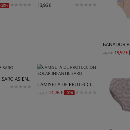
13,96 €
-20%
Añadir
19,97 €
24,96 €
Al Carrito
TRONA VIAJE SARO ASIENTO ELEVADOR
CAMISETA DE PROTECCIÓN SOLAR INFANTIL SARO
21,76 €
27,20 €
-20%
Añadir