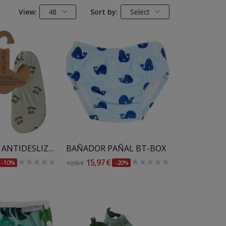
View:
48
Sort by:
Select
 Al Carrito
Añadir Al Carrito
ZAPATILLAS ANTIDESLIZANTES SLIPSTOP 2026
BAÑADOR PAÑAL BT-BOX
15,97 €
-10%
19,96 €
-20%