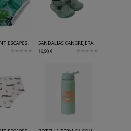
Añadir Al Carrito
BAÑADOR ANTIESCAPES IMSEVIMSE
SANDALIAS CANGREJERAS BIMBIDREAMS
19,90 €
Añadir Al Carrito
BAÑADOR ANTIESCAPES LASSIG
BOTELLA TERMICA CON PAJITA SARO 500 ML