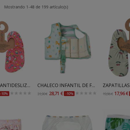
Mostrando 1-48 de 199 artículo(s)
Al Carrito
Añadir Al Carrito
Añadir
ZAPATILLAS ANTIDESLIZANTES SLIPSTOP
CHALECO INFANTIL DE FLOTACIÓN SARO
28,71 €
17,96 €
-10%
31,90 €
-10%
19,96 €