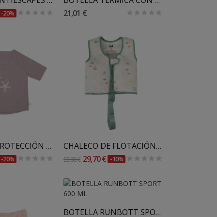
21,01 €
-20%
 Al Carrito
Añadir Al Carrito
CAMISETA PROTECCIÓN SOLAR UPF50+ INFANTIL...
CHALECO DE FLOTACIÓN INFANTIL BIMBIDREAMS 2025
29,70 €
-20%
33,00 €
-10%
Añadir Al Carrito
BOTELLA RUNBOTT SPORT 600 ML