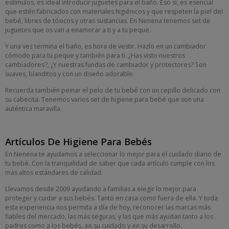
estímulos, es ideal introducir juguetes para el baño. Eso sí, es esencial
que estén fabricados con materiales higiénicos y que respeten la piel del
bebé, libres de tóxicos y otras sustancias. En Nenena tenemos set de
juguetes que os van a enamorar a ti y a tu peque.
Y una vez termina el baño, es hora de vestir. Hazlo en un cambiador
cómodo para tu peque y también para ti. ¿Has visto nuestros
cambiadores?, ¿Y nuestras fundas de cambiador y protectores? Son
suaves, blanditos y con un diseño adorable.
Recuerda también peinar el pelo de tu bebé con un cepillo delicado con
su cabecita. Tenemos varios set de higiene para bebé que son una
auténtica maravilla.
Artículos De Higiene Para Bebés
En Nenena te ayudamos a seleccionar lo mejor para el cuidado diario de
tu bebé. Con la tranquilidad de saber que cada artículo cumple con los
más altos estándares de calidad.
Llevamos desde 2009 ayudando a familias a elegir lo mejor para
proteger y cuidar a sus bebés. Tanto en casa como fuera de ella. Y toda
esta experiencia nos permita a día de hoy, reconocer las marcas más
fiables del mercado, las más seguras, y las que más ayudan tanto a los
padres como a los bebés, en su cuidado y en su desarrollo.