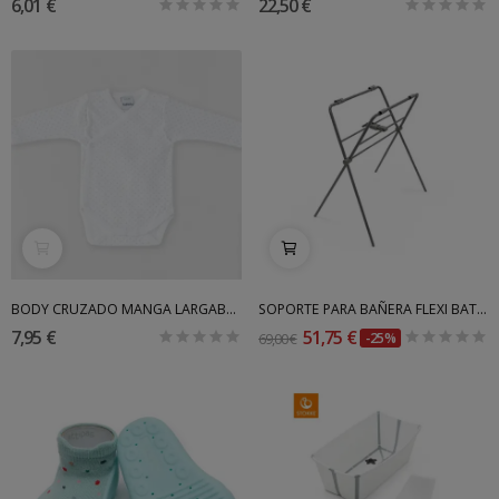
6,01 €
22,50 €
BODY CRUZADO MANGA LARGABABIDU
SOPORTE PARA BAÑERA FLEXI BATH STOKKE
7,95 €
51,75 €
69,00 €
-25%