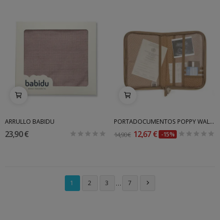
ARRULLO BABIDU
PORTADOCUMENTOS POPPY WALKING MUM
23,90 €
12,67 €
14,90 €
-15%
…
1
2
3
7
