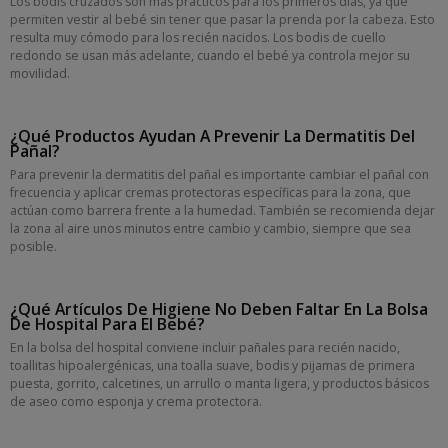
Los bodis cruzados son más prácticos para los primeros días, ya que
permiten vestir al bebé sin tener que pasar la prenda por la cabeza. Esto
resulta muy cómodo para los recién nacidos. Los bodis de cuello
redondo se usan más adelante, cuando el bebé ya controla mejor su
movilidad.
¿Qué Productos Ayudan A Prevenir La Dermatitis Del
Pañal?
Para prevenir la dermatitis del pañal es importante cambiar el pañal con
frecuencia y aplicar cremas protectoras específicas para la zona, que
actúan como barrera frente a la humedad. También se recomienda dejar
la zona al aire unos minutos entre cambio y cambio, siempre que sea
posible.
¿Qué Artículos De Higiene No Deben Faltar En La Bolsa
De Hospital Para El Bebé?
En la bolsa del hospital conviene incluir pañales para recién nacido,
toallitas hipoalergénicas, una toalla suave, bodis y pijamas de primera
puesta, gorrito, calcetines, un arrullo o manta ligera, y productos básicos
de aseo como esponja y crema protectora.