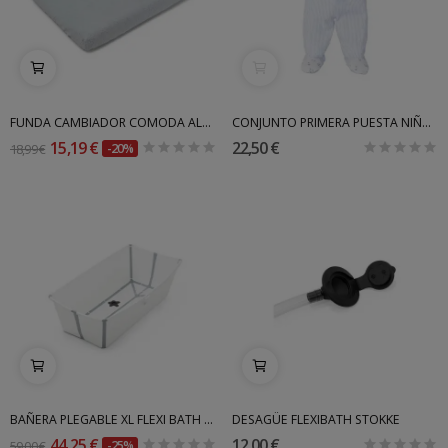
FUNDA CAMBIADOR COMODA ALGODON BONJOURBEBE
CONJUNTO PRIMERA PUESTA NIÑO BABIDU INV
15,19 €
22,50 €
18,99 €
-20%
BAÑERA PLEGABLE XL FLEXI BATH STOKKE
DESAGÜE FLEXIBATH STOKKE
44,25 €
12,00 €
59,00 €
-25%