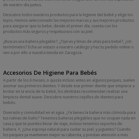
de vuestro día juntos.
Descubre todos nuestros productos para la higiene del bebé y elige los
tuyos. Hemos seleccionado las mejores marcas y sus mejores productos
para asegurar que tu bebe, desde el primer día, cuenta con los
productos más seguros y respetuosos con su piel.
¿Buscas una bañera plegable?, ¿Tijeras y limas de uñas para bebé?, ¿Un
termómetro? Echa un vistazo a nuestro catálogo y haz tu pedido online o
ven a por ello a nuestra tienda en Zaragoza.
Accesorios De Higiene Para Bebés
A partir de los 6 meses, o quizás incluso antes en algunos peques, suelen
asomar sus primeros dientes. Y desde ese primer diente que empiece a
brotar en la encía de tu bebé, los dentistas recomiendan realizar una
limpieza dental suave. Descubre nuestros cepillos de dientes para
bebés.
Diversión y comodidad en el agua. ¿Ya tienes la bañera más cómoda para
tus rutinas de baño? Tenemos bañeras plegables que no ocupan nada en
casa y que te puedes llevar de viaje, incluso tenemos soportes de
bañera. Y, ¿Una esponja natural para cuidar su piel, y juguetes? Cuando
los peques ya mantienen mejor su cabecita, y prestan atención a más