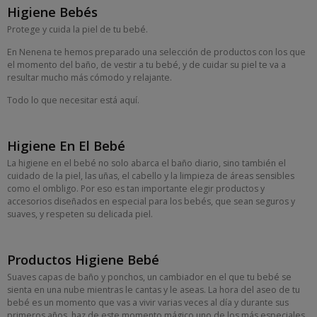
Higiene Bebés
Protege y cuida la piel de tu bebé.
En Nenena te hemos preparado una selección de productos con los que
el momento del baño, de vestir a tu bebé, y de cuidar su piel te va a
resultar mucho más cómodo y relajante.
Todo lo que necesitar está aquí.
Higiene En El Bebé
La higiene en el bebé no solo abarca el baño diario, sino también el
cuidado de la piel, las uñas, el cabello y la limpieza de áreas sensibles
como el ombligo. Por eso es tan importante elegir productos y
accesorios diseñados en especial para los bebés, que sean seguros y
suaves, y respeten su delicada piel.
Productos Higiene Bebé
Suaves capas de baño y ponchos, un cambiador en el que tu bebé se
sienta en una nube mientras le cantas y le aseas. La hora del aseo de tu
bebé es un momento que vas a vivir varias veces al día y durante sus
primeros años, haz de este momento mágico uno de los más especiales