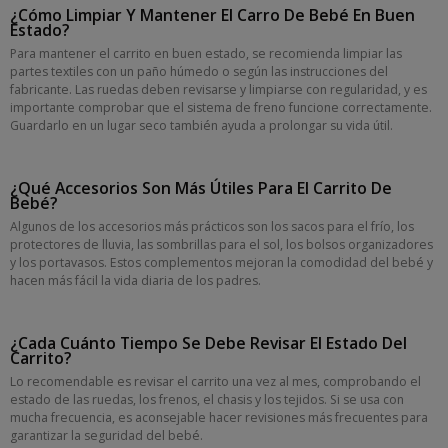
¿Cómo Limpiar Y Mantener El Carro De Bebé En Buen
Estado?
Para mantener el carrito en buen estado, se recomienda limpiar las
partes textiles con un paño húmedo o según las instrucciones del
fabricante. Las ruedas deben revisarse y limpiarse con regularidad, y es
importante comprobar que el sistema de freno funcione correctamente.
Guardarlo en un lugar seco también ayuda a prolongar su vida útil.
¿Qué Accesorios Son Más Útiles Para El Carrito De
Bebé?
Algunos de los accesorios más prácticos son los sacos para el frío, los
protectores de lluvia, las sombrillas para el sol, los bolsos organizadores
y los portavasos. Estos complementos mejoran la comodidad del bebé y
hacen más fácil la vida diaria de los padres.
¿Cada Cuánto Tiempo Se Debe Revisar El Estado Del
Carrito?
Lo recomendable es revisar el carrito una vez al mes, comprobando el
estado de las ruedas, los frenos, el chasis y los tejidos. Si se usa con
mucha frecuencia, es aconsejable hacer revisiones más frecuentes para
garantizar la seguridad del bebé.