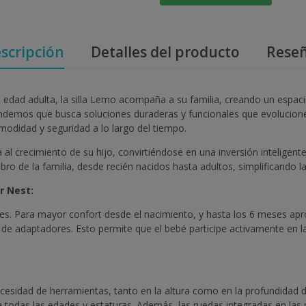
scripción
Detalles del producto
Rese
a edad adulta, la silla Lemo acompaña a su familia, creando un espa
demos que busca soluciones duraderas y funcionales que evolucionen
modidad y seguridad a lo largo del tiempo.
a al crecimiento de su hijo, convirtiéndose en una inversión intelige
de la familia, desde recién nacidos hasta adultos, simplificando la 
r Nest:
res. Para mayor confort desde el nacimiento, y hasta los 6 meses 
t de adaptadores. Esto permite que el bebé participe activamente en la
esidad de herramientas, tanto en la altura como en la profundidad del
 todas las edades y estaturas. Además, las ruedas integradas en las 