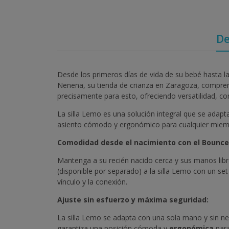
De
Desde los primeros días de vida de su bebé hasta l
Nenena, su tienda de crianza en Zaragoza, compren
precisamente para esto, ofreciendo versatilidad, co
La silla Lemo es una solución integral que se adapt
asiento cómodo y ergonómico para cualquier miembro 
Comodidad desde el nacimiento con el Bounce
Mantenga a su recién nacido cerca y sus manos lib
(disponible por separado) a la silla Lemo con un se
vínculo y la conexión.
Ajuste sin esfuerzo y máxima seguridad:
La silla Lemo se adapta con una sola mano y sin nec
garantiza una posición cómoda y
ergonómica
para