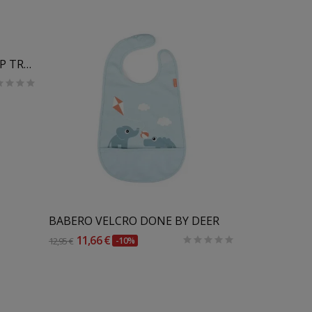
COJIN CLASICO TRONA TRIPP TRAPP STOKKE NORDIC
14,40 €
Añadir Al Carrito
BABERO VELCRO DONE BY DEER
11,66 €
12,95 €
-10%