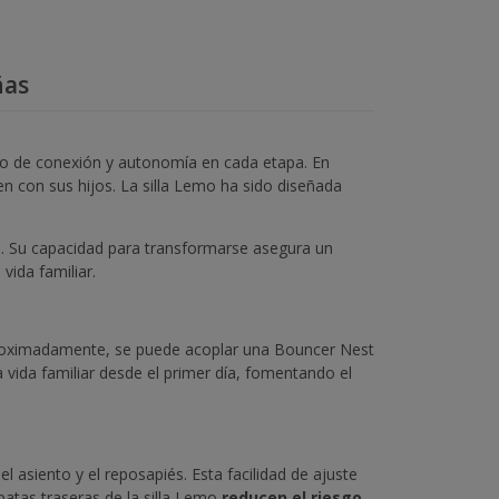
ñas
cio de conexión y autonomía en cada etapa. En
 con sus hijos. La silla Lemo ha sido diseñada
nte. Su capacidad para transformarse asegura un
vida familiar.
aproximadamente, se puede acoplar una Bouncer Nest
 vida familiar desde el primer día, fomentando el
 asiento y el reposapiés. Esta facilidad de ajuste
patas traseras de la silla Lemo
reducen el riesgo