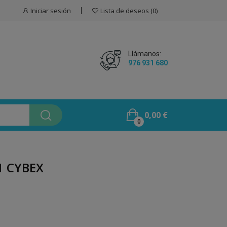
Iniciar sesión
Lista de deseos
0
Llámanos:
976 931 680
0,00 €
0
1 CYBEX