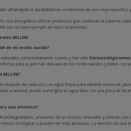
cado ultrarrápido o durabilidad en condiciones de uso muy específico
ón, nos enorgullece ofrecer productos que combinan la máxima calida
INI son un claro ejemplo de este compromiso.
rales BELLINI:
iel de mi recién nacido?
 naturales, extremadamente suaves y han sido
Dermatológicamente
erfectas para la piel más delicada de los recién nacidos y bebés con pi
l BELLINI?
bien después de cada uso con agua limpia para eliminar restos de jabó
ofunda ocasional, puede sumergirla en agua tibia con una pizca de bi
al y una sintética?
% biodegradables, provienen de un recurso renovable y ofrecen una s
ico, menos ecológicas y pueden ser más abrasivas. La elección de una