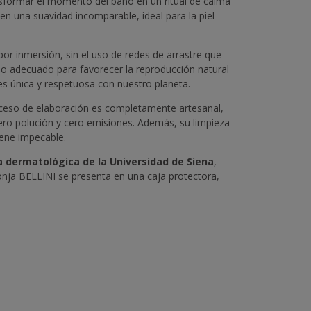
nsformar el momento del baño en un ritual de calma
n una suavidad incomparable, ideal para la piel
or inmersión, sin el uso de redes de arrastre que
o adecuado para favorecer la reproducción natural
s única y respetuosa con nuestro planeta.
roceso de elaboración es completamente artesanal,
 cero polución y cero emisiones. Además, su limpieza
iene impecable.
 dermatológica de la Universidad de Siena
,
onja BELLINI se presenta en una caja protectora,