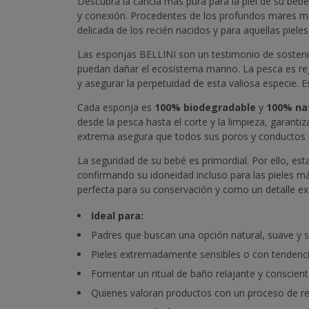
Descubra la caricia más pura para la piel de su be
y conexión. Procedentes de los profundos mares med
delicada de los recién nacidos y para aquellas piele
Las esponjas BELLINI son un testimonio de sostenibi
puedan dañar el ecosistema marino. La pesca es re
y asegurar la perpetuidad de esta valiosa especie.
Cada esponja es
100% biodegradable
y
100% na
desde la pesca hasta el corte y la limpieza, garant
extrema asegura que todos sus poros y conductos n
La seguridad de su bebé es primordial. Por ello, es
confirmando su idoneidad incluso para las pieles m
perfecta para su conservación y como un detalle exq
Ideal para:
Padres que buscan una opción natural, suave y s
Pieles extremadamente sensibles o con tendencia
Fomentar un ritual de baño relajante y conscien
Quienes valoran productos con un proceso de rec