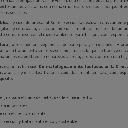
bé con las esponjas naturales BELLINI, una elección pensada para tra
iterráneos y tratadas con el máximo respeto, estas esponjas ofrece
s más sensibles.
lidad y cuidado artesanal. Su recolección se realiza exclusivamente p
gulada y controlada, seleccionando únicamente ejemplares de tamañ
 Este compromiso con el medio ambiente garantiza que cada esponja e
tural
, ofreciendo una experiencia de baño pura y sin químicos. El p
izando un tratamiento sin procesos industriales, lo que se traduce en
aturales estén libres de impurezas y arena, proporcionando una hig
tas esponjas han sido
Dermatológicamente testadas en la Clínica
ás atópicas y delicadas. Tratadas cuidadosamente en Italia, cada esp
uisito.
egura para el baño del bebé, desde el nacimiento.
 a irritaciones.
te con el medio ambiente.
olección y tratamiento ético y sostenible.