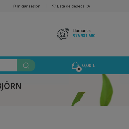
Iniciar sesión
Lista de deseos
0
Llámanos:
976 931 680
0,00 €
0
YBJÖRN