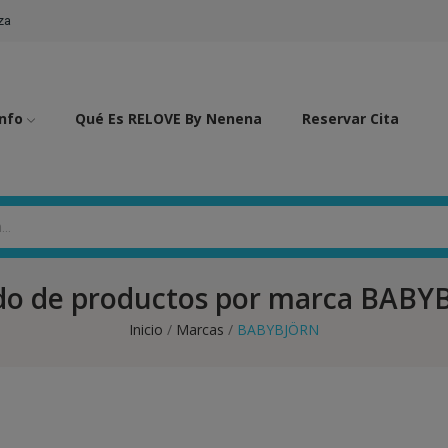
za
Info
Qué Es RELOVE By Nenena
Reservar Cita
do de productos por marca BAB
Inicio
Marcas
BABYBJÖRN