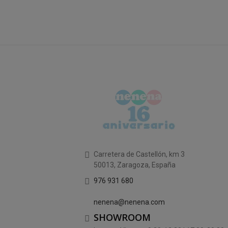
Carretera de Castellón, km 3
50013, Zaragoza, España
976 931 680
nenena@nenena.com
SHOWROOM