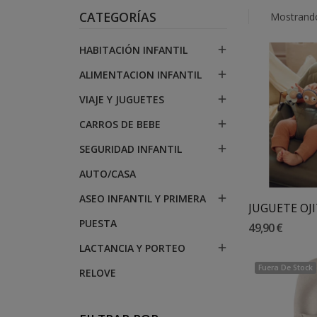
CATEGORÍAS
Mostrando
HABITACIÓN INFANTIL

ALIMENTACION INFANTIL

VIAJE Y JUGUETES

CARROS DE BEBE

SEGURIDAD INFANTIL

Añadir 
AUTO/CASA
ASEO INFANTIL Y PRIMERA

PUESTA
49,90 €
LACTANCIA Y PORTEO

Fuera De Stock
RELOVE