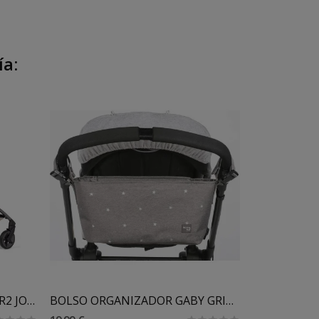
ía:
Añadir Al Carrito
PATINETE CON ASIENTO AER2 JOOLZ
BOLSO ORGANIZADOR GABY GRIS WALKING MUM