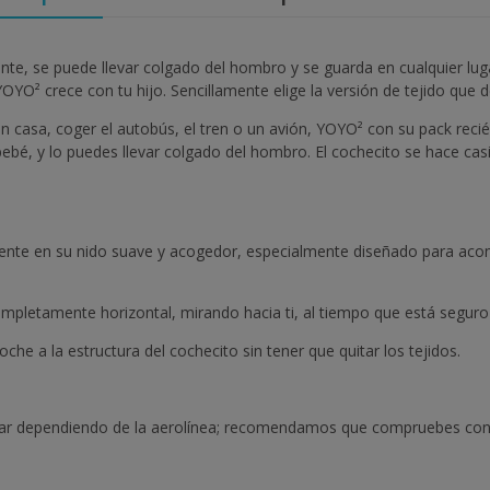
ante, se puede llevar colgado del hombro y se guarda en cualquier lug
YOYO² crece con tu hijo. Sencillamente elige la versión de tejido que 
 casa, coger el autobús, el tren o un avión, YOYO² con su pack recién
ebé, y lo puedes llevar colgado del hombro. El cochecito se hace casi 
nte en su nido suave y acogedor, especialmente diseñado para acom
completamente horizontal, mirando hacia ti, al tiempo que está seguro
che a la estructura del cochecito sin tener que quitar los tejidos.
iar dependiendo de la aerolínea; recomendamos que compruebes con t