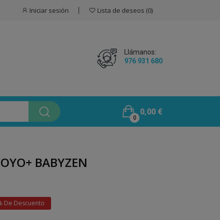
Iniciar sesión
Lista de deseos
0
Llámanos:
976 931 680
0,00 €
0
YOYO+ BABYZEN
% De Descuento