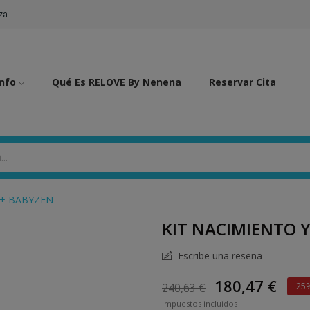
za
Info
Qué Es RELOVE By Nenena
Reservar Cita
O+ BABYZEN
KIT NACIMIENTO 
Escribe una reseña
180,47 €
240,63 €
25
Impuestos incluidos