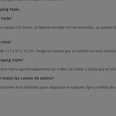
ping Style:
 Style?
ro ruedas con freno, un lateral extraíble sin herramientas, un puent
a cuna?
de 117 x 57 x 12 cm. Tenga en cuenta que el colchón no está incluido
eping Style?
zarse hasta aproximadamente los 4 años de edad, o hasta que el niño s
n todas las camas de adulto?
cinturones está diseñado para adaptarse a cualquier tipo y medida de