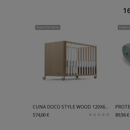
16
Fuera De Stock
Fuera 
BUTACA MOPAL SONIA PATA BALANCIN BLANCO O NATURAL
CUNA DOCO STYLE WOOD 120X60 COTINFANT
574,00 €
89,96 €