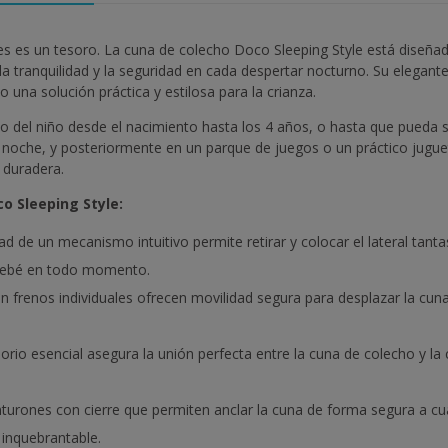
 es un tesoro. La cuna de colecho Doco Sleeping Style está diseñada
 tranquilidad y la seguridad en cada despertar nocturno. Su elegant
una solución práctica y estilosa para la crianza.
 del niño desde el nacimiento hasta los 4 años, o hasta que pueda sal
a noche, y posteriormente en un parque de juegos o un práctico jugu
y duradera.
co Sleeping Style:
dad de un mecanismo intuitivo permite retirar y colocar el lateral ta
 bebé en todo momento.
frenos individuales ofrecen movilidad segura para desplazar la cuna
orio esencial asegura la unión perfecta entre la cuna de colecho y la
nturones con cierre que permiten anclar la cuna de forma segura a cu
 inquebrantable.