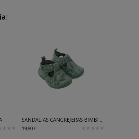
ía:
Fuera De Stock
Añadir Al Carrito
A
SANDALIAS CANGREJERAS BIMBIDREAMS
19,90 €
4,00 €