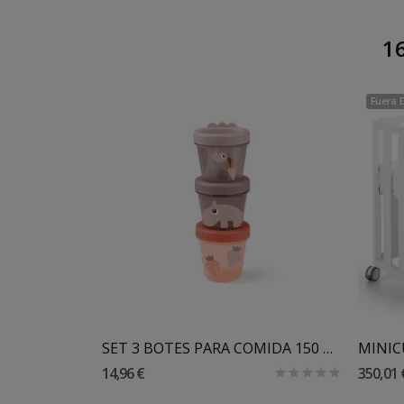
16
Fuera 
Añadir Al Carrito
TUPPER HERMETICO CON COMPARTIMENTOS 3 SPROUTS
SET 3 BOTES PARA COMIDA 150 ML DONE BY DEER
14,96 €
350,01 