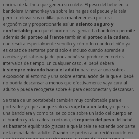
encima de la línea que genera su culete. El peso del bebé en la
bandolera Minimonkey va sobre las nalgas del peque y la tela
permite elevar sus rodillas para mantener esa postura
ergonómica y proporcionarle así un
asiento seguro y
confortable
para que el porteo sea genial. La bandolera permite
además del
porteo al frente
también el
porteo a la cadera
,
que resulta especialmente sencillo y cómodo cuando el niño ya
es capaz de sentarse por sí solo e incluso cuando aprende a
caminar y el sube-baja del portabebés se produce en cortos
intervalos de tiempo. En cualquier caso, el bebé deberá
ir
siempre mirando hacia el adulto
para evitar una sobre-
exposición al entorno y una sobre-estimulación de la que el bebé
no podría descansar a menos que efectivamente vaya cara al
adulto y pueda recogerse sobre él para desconectar y descansar.
Se trata de un portabebés también muy confortable para el
porteador ya que aunque solo va
sujeto a un lado
, ya que es
una bandolera y como tal se coloca sobre un lado del cuerpo en
el hombro y a la cadera contraria, el
reparto del peso
del bebé
es bastante equilibrado gracias a que la tela se extiende por parte
de la espalda del adulto. Cuando se portea a un recién nacido en