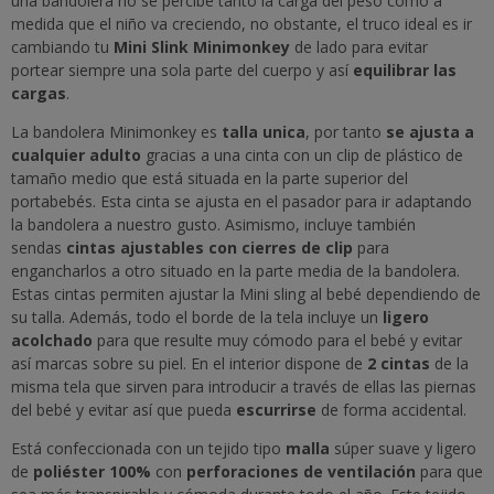
una bandolera no se percibe tanto la carga del peso como a
medida que el niño va creciendo, no obstante, el truco ideal es ir
cambiando tu
Mini Slink Minimonkey
de lado para evitar
portear siempre una sola parte del cuerpo y así
equilibrar las
cargas
.
La bandolera Minimonkey es
talla unica
, por tanto
se ajusta a
cualquier adulto
gracias a una cinta con un clip de plástico de
tamaño medio que está situada en la parte superior del
portabebés. Esta cinta se ajusta en el pasador para ir adaptando
la bandolera a nuestro gusto. Asimismo, incluye también
sendas
cintas ajustables con cierres de clip
para
engancharlos a otro situado en la parte media de la bandolera.
Estas cintas permiten ajustar la Mini sling al bebé dependiendo de
su talla. Además, todo el borde de la tela incluye un
ligero
acolchado
para que resulte muy cómodo para el bebé y evitar
así marcas sobre su piel. En el interior dispone de
2 cintas
de la
misma tela que sirven para introducir a través de ellas las piernas
del bebé y evitar así que pueda
escurrirse
de forma accidental.
Está confeccionada con un tejido tipo
malla
súper suave y ligero
de
poliéster 100%
con
perforaciones de ventilación
para que