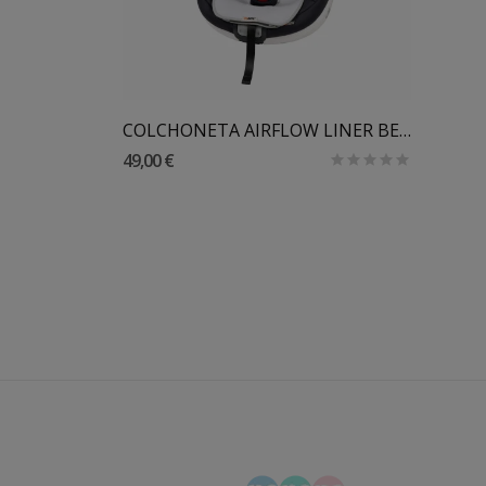
Añadir Al Carrito
BUNDLE BESAFE® BEYOND² RF GRUPO 1/2
COLCHONETA AIRFLOW LINER BESAFE
49,00 €