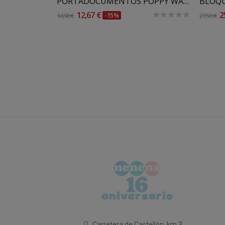
BOLSA CANASTILLA MIMOSA WALKING MUM
PORTADOCUMENTOS POPPY WALKING MUM
12,67 €
2
14,90 €
-15%
27,90 €
Carretera de Castellón, km 3