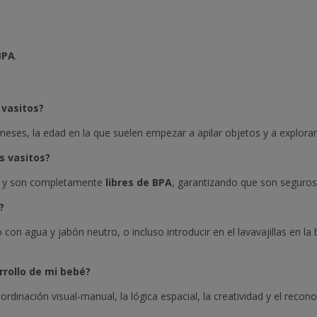
BPA
.
 vasitos?
eses, la edad en la que suelen empezar a apilar objetos y a explor
s vasitos?
y son completamente
libres de BPA
, garantizando que son seguros 
?
con agua y jabón neutro, o incluso introducir en el lavavajillas en la
rrollo de mi bebé?
oordinación visual-manual, la lógica espacial, la creatividad y el reco