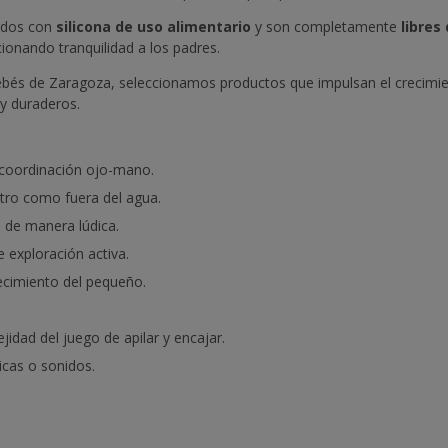
cados con
silicona de uso alimentario
y son completamente
libres
cionando tranquilidad a los padres.
ebés de Zaragoza, seleccionamos productos que impulsan el crecimient
 y duraderos.
a coordinación ojo-mano.
ntro como fuera del agua.
s de manera lúdica.
e exploración activa.
ecimiento del pequeño.
dad del juego de apilar y encajar.
icas o sonidos.