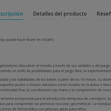
scripción
Detalles del producto
Rese
jo pueda hacer llover en el baño.
loradores descubren el mundo a través de sus sentidos y del juego.
endo un sinfín de posibilidades para el juego libre, la experimentaci
dad y las habilidades de los bebés a partir de los 10 meses. Su diseño
pequeños puzles o incluso utilizarlos como moldes en la arena o herr
 motricidad fina, la coordinación ojo-mano y la comprensión de concep
rramienta excepcional para la introducción temprana de conceptos. Sus
ase para comprender las primeras nociones geométricas. La translucid
olores de forma lúdica con pinturas aptas para niños.