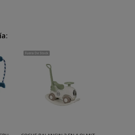
ía:
Fuera De Stock