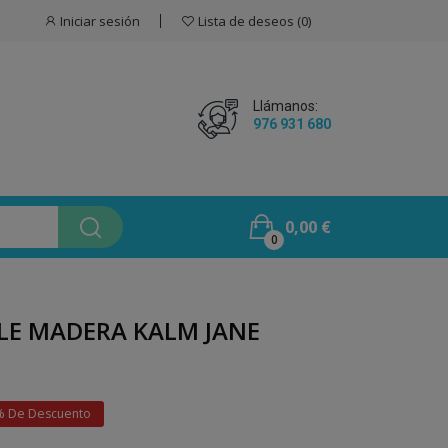
Iniciar sesión
Lista de deseos
0
Llámanos:
976 931 680
0,00 €
0
LE MADERA KALM JANE
% De Descuento