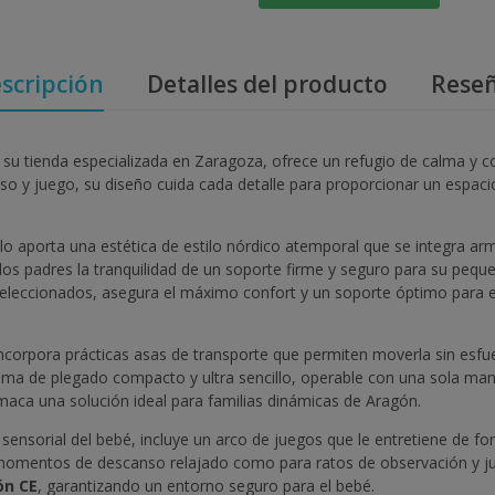
scripción
Detalles del producto
Rese
 tienda especializada en Zaragoza, ofrece un refugio de calma y co
y juego, su diseño cuida cada detalle para proporcionar un espaci
lo aporta una estética de estilo nórdico atemporal que se integra a
 los padres la tranquilidad de un soporte firme y seguro para su peque
seleccionados, asegura el máximo confort y un soporte óptimo para 
corpora prácticas asas de transporte que permiten moverla sin esfue
tema de plegado compacto y ultra sencillo, operable con una sola man
aca una solución ideal para familias dinámicas de Aragón.
 sensorial del bebé, incluye un arco de juegos que le entretiene de fo
momentos de descanso relajado como para ratos de observación y jueg
ón CE
, garantizando un entorno seguro para el bebé.