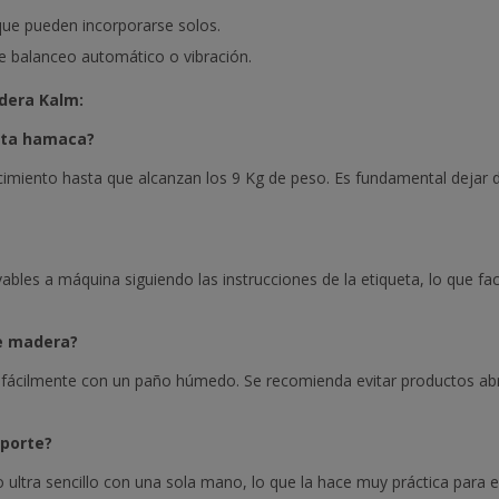
ue pueden incorporarse solos.
 balanceo automático o vibración.
dera Kalm:
sta hamaca?
imiento hasta que alcanzan los 9 Kg de peso. Es fundamental dejar d
avables a máquina siguiendo las instrucciones de la etiqueta, lo que fa
e madera?
 fácilmente con un paño húmedo. Se recomienda evitar productos abr
sporte?
ltra sencillo con una sola mano, lo que la hace muy práctica para el