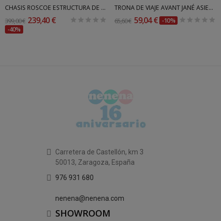
CHASIS ROSCOE ESTRUCTURA DE COCHECITO PARA...
TRONA DE VIAJE AVANT JANÉ ASIENTO ELEVADOR
239,40 €
59,04 €
399,00 €
65,60 €
-10%
-40%
Carretera de Castellón, km 3
50013, Zaragoza, España
976 931 680
nenena@nenena.com
SHOWROOM