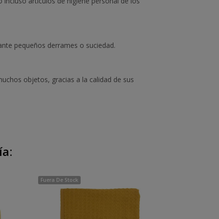
 incluso artículos de higiene personal de los
to ante pequeños derrames o suciedad.
uchos objetos, gracias a la calidad de sus
ía:
Fuera De Stock