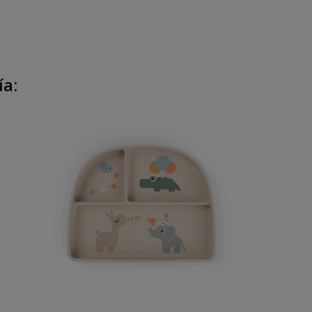
ía:
Añadir Al Carrito