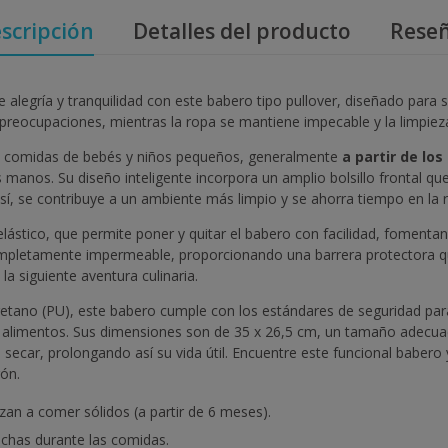
scripción
Detalles del producto
Rese
legría y tranquilidad con este babero tipo pullover, diseñado para s
 preocupaciones, mientras la ropa se mantiene impecable y la limpie
as comidas de bebés y niños pequeños, generalmente
a partir de lo
s manos. Su diseño inteligente incorpora un amplio bolsillo frontal 
Así, se contribuye a un ambiente más limpio y se ahorra tiempo en la 
lástico, que permite poner y quitar el babero con facilidad, fomenta
completamente impermeable, proporcionando una barrera protectora q
a siguiente aventura culinaria.
uretano (PU), este babero cumple con los estándares de seguridad par
 alimentos. Sus dimensiones son de 35 x 26,5 cm, un tamaño adecua
secar, prolongando así su vida útil. Encuentre este funcional babero 
ón.
n a comer sólidos (a partir de 6 meses).
nchas durante las comidas.