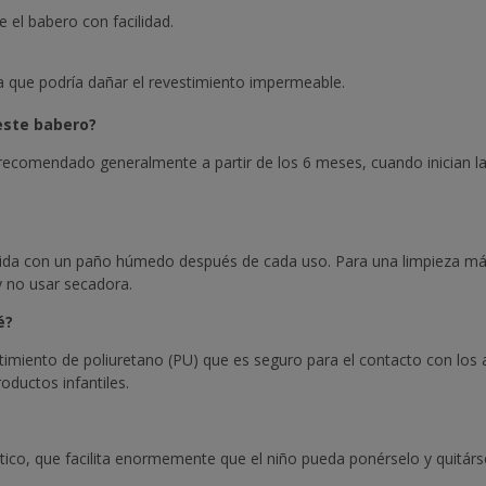
 el babero con facilidad.
 que podría dañar el revestimiento impermeable.
este babero?
 recomendado generalmente a partir de los 6 meses, cuando inician 
pida con un paño húmedo después de cada uso. Para una limpieza más
y no usar secadora.
é?
estimiento de poliuretano (PU) que es seguro para el contacto con lo
oductos infantiles.
elástico, que facilita enormemente que el niño pueda ponérselo y qui